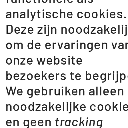
analytische cookies.
Deze zijn noodzakeli
BEZOEK ONS
om de ervaringen va
onze website
Antwerpsesteenw
bezoekers te begrijp
eg 124/68
We gebruiken alleen
2630, Aartselaar
noodzakelijke cooki
Antwerpen, België
en geen
tracking