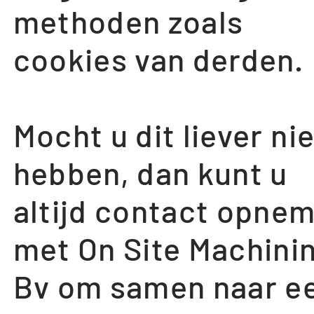
methoden zoals
Kantoor:
Ma-Vrij:
cookies van derden.
9u - 17u
Mocht u dit liever ni
Werkplaats:
hebben, dan kunt u
24/7
altijd contact opne
met On Site Machini
Bv om samen naar e